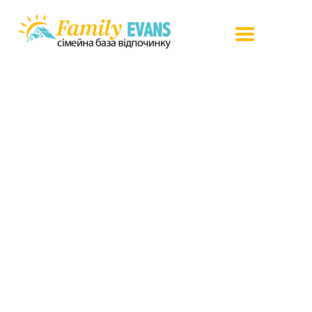
Проживання
Послуги
Інвестування
Пропозиції
Сертифікат
Правила
Контакти
En