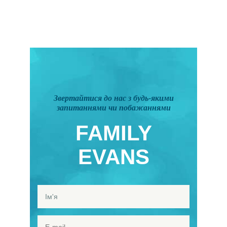
Звертайтися до нас з будь-якими
запитаннями чи побажаннями
FAMILY
EVANS