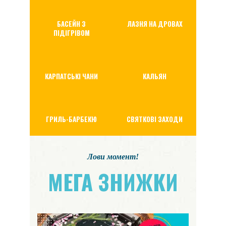
БАСЕЙН З
ЛАЗНЯ НА ДРОВАХ
ПІДІГРІВОМ
КАРПАТСЬКІ ЧАНИ
КАЛЬЯН
ГРИЛЬ-БАРБЕКЮ
СВЯТКОВІ ЗАХОДИ
Лови момент!
МЕГА ЗНИЖКИ