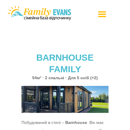
Проживання
BARNHOUSE
Послуги
FAMILY
Інвестування
54м² · 2 спальнi · Для 5 осіб (+2)
Пропозиції
Сертифікат
Правила
Контакти
Побудований в стилі –
Barnhouse
. Він має
En