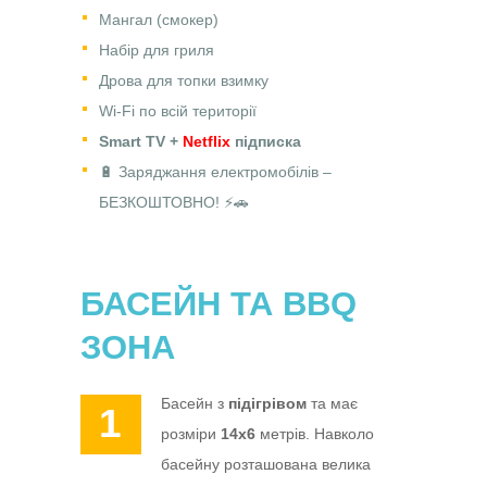
Мангал (смокер)
Набір для гриля
Дрова для топки взимку
Wi-Fi по всій території
Smart TV +
Netflix
підписка
🔋 Заряджання електромобілів –
БЕЗКОШТОВНО! ⚡🚗
БАСЕЙН ТА BBQ
ЗОНА
Басейн з
підігрівом
та має
1
розміри
14х6
метрів. Навколо
басейну розташована велика