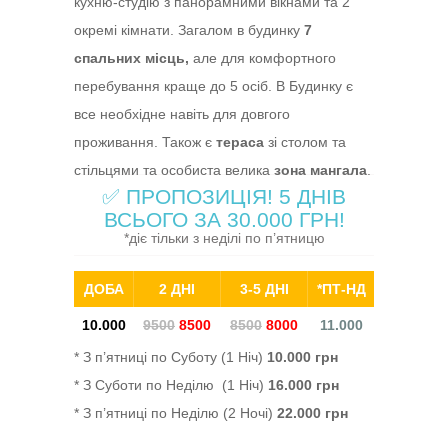
кухню-студію з панорамними вікнами та 2
окремі кімнати. Загалом в будинку
7
спальних місць,
але для комфортного
перебування краще до 5 осіб. В Будинку є
все необхідне навіть для довгого
проживання. Також є
тераса
зі столом та
стільцями та особиста велика
зона мангала
.
✅ ПРОПОЗИЦІЯ! 5 ДНІВ
ВСЬОГО ЗА 30.000 ГРН!
*діє тільки з неділі по п’ятницю
ДОБА
2 ДНІ
3-5 ДНІ
*ПТ-НД
10.000
9500
8500
8500
8000
11.000
* З п’ятниці по Суботу (1 Ніч)
10.000 грн
* З Суботи по Неділю (1 Ніч)
16.000 грн
* З п’ятниці по Неділю (2 Ночі)
22.000 грн