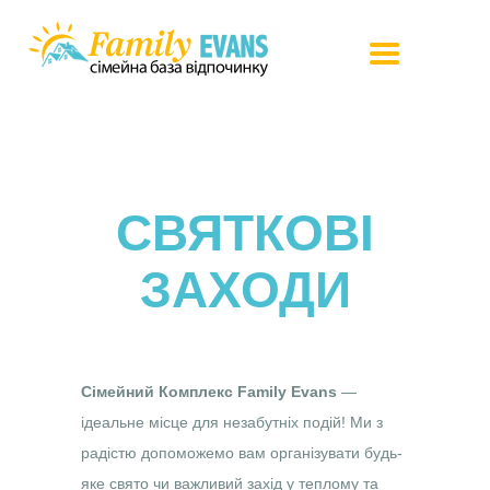
Проживання
СВЯТКОВІ
Послуги
Інвестування
ЗАХОДИ
Пропозиції
Сертифікат
Правила
Сімейний Комплекс Family Evans
—
ідеальне місце для незабутніх подій! Ми з
Контакти
радістю допоможемо вам організувати будь-
En
яке свято чи важливий захід у теплому та